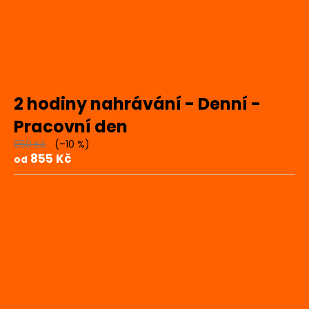
2 hodiny nahrávání - Denní -
Pracovní den
950 Kč
(–10 %)
855 Kč
od