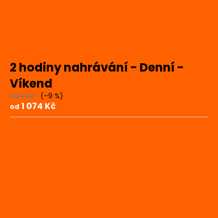
2 hodiny nahrávání - Denní -
Víkend
1 124 Kč
(–9 %)
1 074 Kč
od