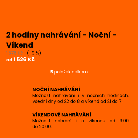
2 hodiny nahrávání - Noční -
Víkend
1 576 Kč
(–9 %)
1 526 Kč
od
5
položek celkem
O
v
l
NOČNÍ NAHRÁVÁNÍ
á
Možnost nahrávání i v nočních hodinách.
d
Všední dny od 22 do 8 a víkend od 21 do 7.
a
c
VÍKENDOVÉ NAHRÁVÁNÍ
Možnost nahrání i o víkendu od 9:00
í
do 20:00.
p
r