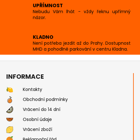
v
UPŘÍMNOST
k
Nebudu Vám lhát - vždy řeknu upřímný
y
názor.
v
ý
KLADNO
p
Není potřeba jezdit až do Prahy. Dostupnost
i
MHD a pohodlné parkování v centru Kladna.
s
u
Z
á
INFORMACE
p
a
Kontakty
t
Obchodní podmínky
í
Vrácení do 14 dní
Osobní údaje
Vrácení zboží
Reklamační řád