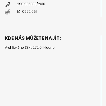
2901905383/2010
IČ:
09721061
KDE NÁS MŮŽETE NAJÍT:
Vrchlického 334, 272 01 Kladno