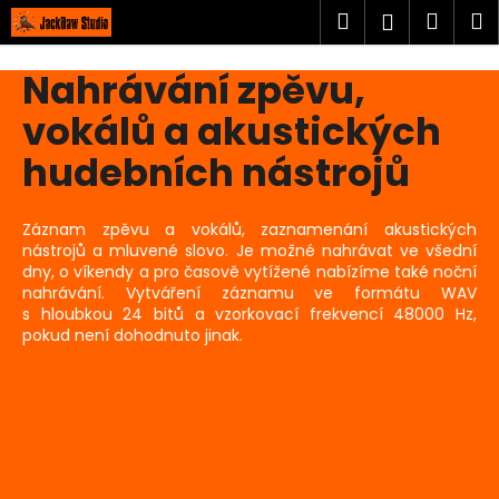
K
Přejít
Hledat
Náku
M
Přihlášen
na
o
obsah
Zpět
Zpět
košík
š
Nahrávání zpěvu,
í
C
vokálů a akustických
k
o
hudebních nástrojů
p
o
Záznam zpěvu a vokálů, zaznamenání akustických
t
nástrojů a mluvené slovo. Je možné nahrávat ve všední
ř
dny, o víkendy a pro časově vytížené nabízíme také noční
e
nahrávání. Vytváření záznamu ve formátu WAV
s hloubkou 24 bitů a vzorkovací frekvencí 48000 Hz,
b
pokud není dohodnuto jinak.
u
V
j
ý
e
p
t
i
e
s
n