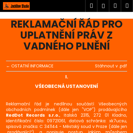
K
Přejít
Hledat
Náku
M
Přihlášen
na
o
obsah
Zpět
Zpět
košík
š
REKLAMAČNÍ ŘÁD PRO
í
C
UPLATNĚNÍ PRÁV Z
k
o
VADNÉHO PLNĚNÍ
p
o
t
← OSTATNÍ INFORMACE
Stáhnout v .pdf
ř
I.
e
b
VŠEOBECNÁ USTANOVENÍ
u
j
Reklamační řád je nedílnou součástí
Všeobecných
e
obchodních podmínek
(dále jen "VOP") prodávajícího
RedDot Records s.r.o.
, Italská 2315, 272 01 Kladno,
t
identifikační číslo: 09721061, datová schránka: xk7ucsu,
e
spisová značka: C 341144 - Městský soud v Praze (dále jen
n
„prodávající“), a popisuje postup, jakým způsobem