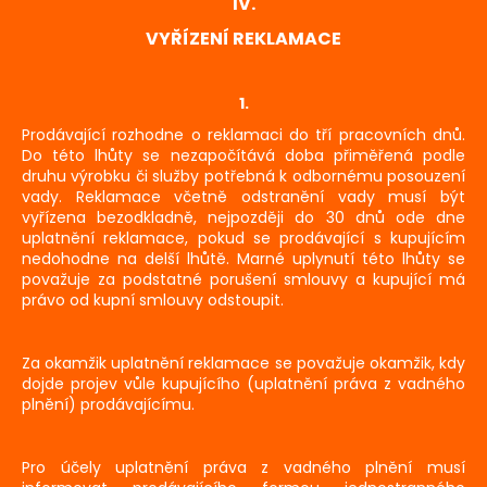
IV.
VYŘÍZENÍ REKLAMACE
1.
Prodávající rozhodne o reklamaci do tří pracovních dnů.
Do této lhůty se nezapočítává doba přiměřená podle
druhu výrobku či služby potřebná k odbornému posouzení
vady. Reklamace včetně odstranění vady musí být
vyřízena bezodkladně, nejpozději do 30 dnů ode dne
uplatnění reklamace, pokud se prodávající s kupujícím
nedohodne na delší lhůtě. Marné uplynutí této lhůty se
považuje za podstatné porušení smlouvy a kupující má
právo od kupní smlouvy odstoupit.
Za okamžik uplatnění reklamace se považuje okamžik, kdy
dojde projev vůle kupujícího (uplatnění práva z vadného
plnění) prodávajícímu.
Pro účely uplatnění práva z vadného plnění musí