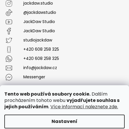
jackdaw.studio
@jackdawstudio
JackDaw Studio
JackDaw Studio
studiojackdaw
+420 608 258 325
+420 608 258 325
info@jackdaw.cz
Messenger
Tento web používá soubory cookie.
Dalším
procházením tohoto webu
vyjadřujete souhlas s
Vytvořil Shoptet
jejich používáním
.
Více informací naleznete zde.
Copyright 2026
JackDaw Studio
. Všechna práva
Nastavení
vyhrazena.
Upravit nastavení cookies