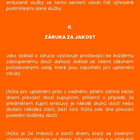
smluvené služby se tento servisní zásah řídí výhradně
podmínkami dané služby.
II.
ZÁRUKA ZA JAKOST
Jako doklad o záruce vystavuje prodávající ke každému
zakoupenému zboží daňový doklad se všemi zákonem
požadovanými údaji, které jsou zapotřebí pro uplatnění
záruky.
Lhůta pro uplatnění práv z vadného plnění začíná běžet
dnem převzetí zboží kupujícím, přičemž v případě, že
předmětem kupní smlouvy je několik druhů zboží nebo
dodání několika částí, běží tato lhůta ode dne převzetí
poslední dodávky zboží.
Lhůta je 24 měsíců a končí dnem, který se číselným
označením shoduje se dnem, kdy započala a o příslušný