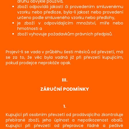
druhu obvykle používá,
zboží odpovídá jakostí či provedením smluvenému
vzorku nebo předloze, byla-li jakost nebo provedení
určeno podle smluveného vzorku nebo předlohy,
je zboží v odpovídajícím množství, míře nebo
hmotnosti a
zboží vyhovuje požadavkům právních předpisů.
Projeví-li se vada v průběhu šesti měsíců od převzetí, má
se za to, že věc byla vadná již při převzetí kupujícím,
pokud prodejce neprokáže opak.
III.
ZÁRUČNÍ PODMÍNKY
1.
Kupující při osobním převzetí od prodávajícího zkontroluje
přebírané zboží, jeho úplnost a nepoškozenost obalů.
Kupující při převzetí od přepravce řádně a pečlivě