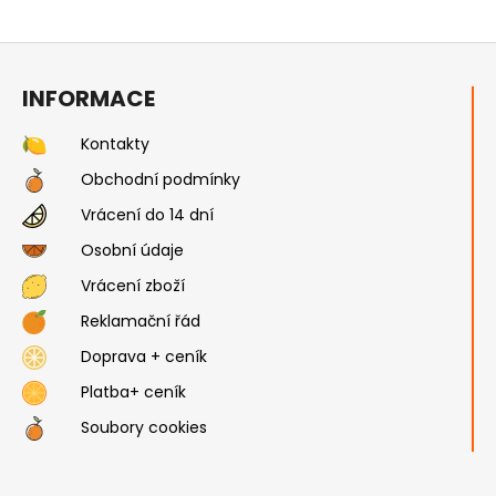
Z
á
INFORMACE
p
a
Kontakty
t
Obchodní podmínky
í
Vrácení do 14 dní
Osobní údaje
Vrácení zboží
Reklamační řád
Doprava + ceník
Platba+ ceník
Soubory cookies