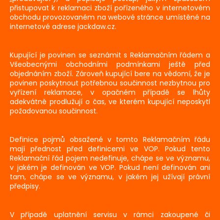
přistupovat k reklamaci zboží pořízeného v internetovém
a
obchodu provozovaném na webové stránce umístěné na
j
internetové adrese
jackdaw.cz
.
í
t
Kupující je povinen se seznámit s Reklamačním řádem a
?
Všeobecnými obchodními podmínkami ještě před
objednáním zboží. Zároveň kupující bere na vědomí, že je
povinen poskytnout potřebnou součinnost nezbytnou pro
vyřízení reklamace, v opačném případě se lhůty
adekvátně prodlužují o čas, ve kterém kupující neposkytl
požadovanou součinnost.
HLEDAT
Definice pojmů obsažené v tomto Reklamačním řádu
mají přednost před definicemi ve VOP. Pokud tento
Reklamační řád pojem nedefinuje, chápe se ve významu,
v jakém je definován ve VOP. Pokud není definován ani
tam, chápe se ve významu, v jakém jej užívají právní
předpisy.
V případě uplatnění servisu v rámci zakoupené či