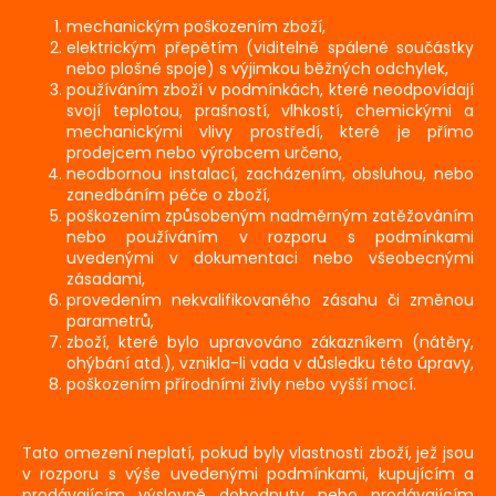
mechanickým poškozením zboží,
elektrickým přepětím (viditelně spálené součástky
nebo plošné spoje) s výjimkou běžných odchylek,
používáním zboží v podmínkách, které neodpovídají
svojí teplotou, prašností, vlhkostí, chemickými a
mechanickými vlivy prostředí, které je přímo
prodejcem nebo výrobcem určeno,
neodbornou instalací, zacházením, obsluhou, nebo
zanedbáním péče o zboží,
poškozením způsobeným nadměrným zatěžováním
nebo používáním v rozporu s podmínkami
uvedenými v dokumentaci nebo všeobecnými
zásadami,
provedením nekvalifikovaného zásahu či změnou
parametrů,
zboží, které bylo upravováno zákazníkem (nátěry,
ohýbání atd.), vznikla-li vada v důsledku této úpravy,
poškozením přírodními živly nebo vyšší mocí.
Tato omezení neplatí, pokud byly vlastnosti zboží, jež jsou
v rozporu s výše uvedenými podmínkami, kupujícím a
prodávajícím výslovně dohodnuty nebo prodávajícím