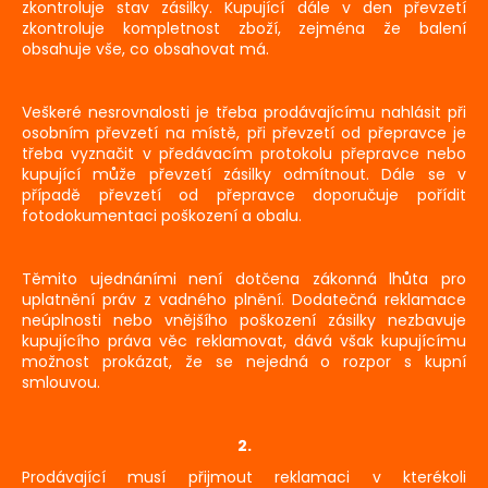
zkontroluje stav zásilky. Kupující dále v den převzetí
zkontroluje kompletnost zboží, zejména že balení
obsahuje vše, co obsahovat má.
Veškeré nesrovnalosti je třeba prodávajícímu nahlásit při
osobním převzetí na místě, při převzetí od přepravce je
třeba vyznačit v předávacím protokolu přepravce nebo
kupující může převzetí zásilky odmítnout. Dále se v
případě převzetí od přepravce doporučuje pořídit
fotodokumentaci poškození a obalu.
Těmito ujednáními není dotčena zákonná lhůta pro
uplatnění práv z vadného plnění. Dodatečná reklamace
neúplnosti nebo vnějšího poškození zásilky nezbavuje
kupujícího práva věc reklamovat, dává však kupujícímu
možnost prokázat, že se nejedná o rozpor s kupní
smlouvou.
2.
Prodávající musí přijmout reklamaci v kterékoli