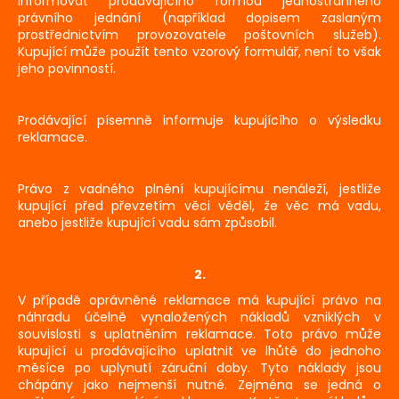
informovat prodávajícího formou jednostranného
právního jednání (například dopisem zaslaným
prostřednictvím provozovatele poštovních služeb).
Kupující může použít
tento vzorový formulář
, není to však
jeho povinností.
Prodávající písemně informuje kupujícího o výsledku
reklamace.
Právo z vadného plnění kupujícímu nenáleží, jestliže
kupující před převzetím věci věděl, že věc má vadu,
anebo jestliže kupující vadu sám způsobil.
2.
V případě oprávněné reklamace má kupující právo na
náhradu účelně vynaložených nákladů vzniklých v
souvislosti s uplatněním reklamace. Toto právo může
kupující u prodávajícího uplatnit ve lhůtě do jednoho
měsíce po uplynutí záruční doby. Tyto náklady jsou
chápány jako nejmenší nutné. Zejména se jedná o