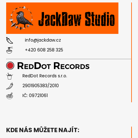
info@jackdaw.cz
+420 608 258 325
RedDot Records s.r.o.
2901905383/2010
IČ:
09721061
KDE NÁS MŮŽETE NAJÍT: