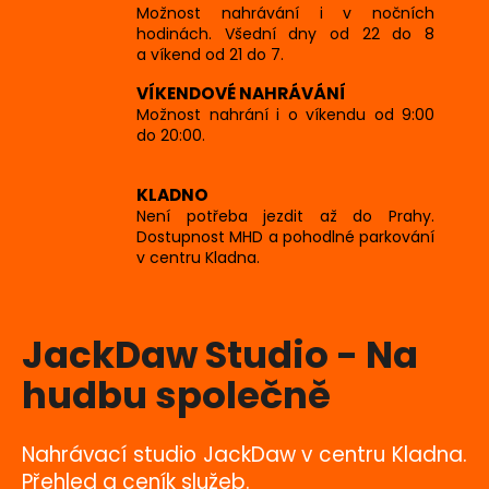
i
Možnost nahrávání i v nočních
a
hodinách. Všední dny od 22 do 8
o
j
a víkend od 21 do 7.
í
-
VÍKENDOVÉ NAHRÁVÁNÍ
t
Možnost nahrání i o víkendu od 9:00
N
?
do 20:00.
a
KLADNO
h
Není potřeba jezdit až do Prahy.
Dostupnost MHD a pohodlné parkování
u
HLEDAT
v centru Kladna.
d
b
JackDaw Studio - Na
u
hudbu společně
s
p
Nahrávací studio JackDaw v centru Kladna.
Přehled a ceník služeb.