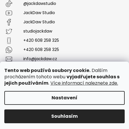
@jackdawstudio
JackDaw Studio
JackDaw Studio
studiojackdaw
+420 608 258 325
+420 608 258 325
info@jackdaw.cz
Messenger
Tento web používá soubory cookie.
Dalším
procházením tohoto webu
vyjadřujete souhlas s
jejich používáním
.
Více informací naleznete zde.
Vytvořil Shoptet
Nastavení
Copyright 2026
JackDaw Studio
. Všechna práva
Souhlasím
vyhrazena.
Upravit nastavení cookies
mám ráda pomeranče a citróny