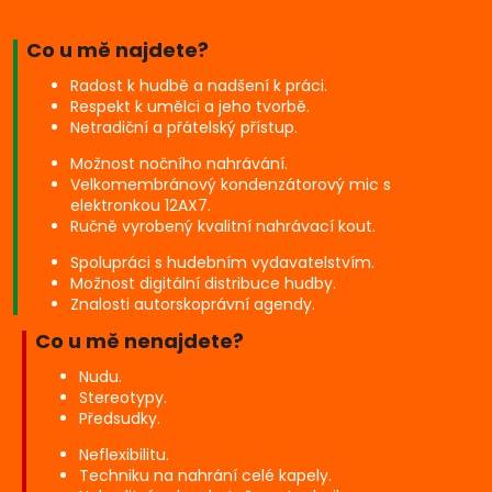
o
l
Co u mě najdete?
e
Radost k hudbě a nadšení k práci.
Respekt k umělci a jeho tvorbě.
č
Netradiční a přátelský přístup.
n
Možnost nočního nahrávání.
Velkomembránový kondenzátorový mic s
ě
elektronkou 12AX7.
Ručně vyrobený kvalitní nahrávací kout.
Spolupráci s hudebním vydavatelstvím.
Možnost digitální distribuce hudby.
Znalosti autorskoprávní agendy.
Co u mě nenajdete?
Nudu.
Stereotypy.
Předsudky.
Neflexibilitu.
Techniku na nahrání celé kapely.