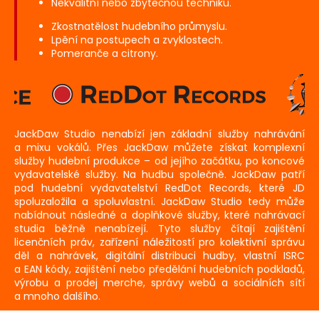
Nekvalitní nebo zbytečnou techniku.
Zkostnatělost hudebního průmyslu.
Lpění na postupech a zvyklostech.
Pomeranče a citrony.
JackDaw Studio nenabízí jen základní služby nahrávání
a mixu vokálů. Přes JackDaw můžete získat komplexní
služby hudební produkce – od jejího začátku, po koncové
vydavatelské služby. Na hudbu společně. JackDaw patří
pod hudební vydavatelství RedDot Records, které JD
spoluzaložila a spoluvlastní. JackDaw Studio tedy může
nabídnout následné a doplňkové služby, které nahrávací
studia běžně nenabízejí. Tyto služby čítají zajištění
licenčních práv, zařízení náležitostí pro kolektivní správu
děl a nahrávek, digitální distribuci hudby, vlastní ISRC
a EAN kódy, zajištění nebo předělání hudebních podkladů,
výrobu a prodej merche, správy webů a sociálních sítí
a mnoho dalšího.