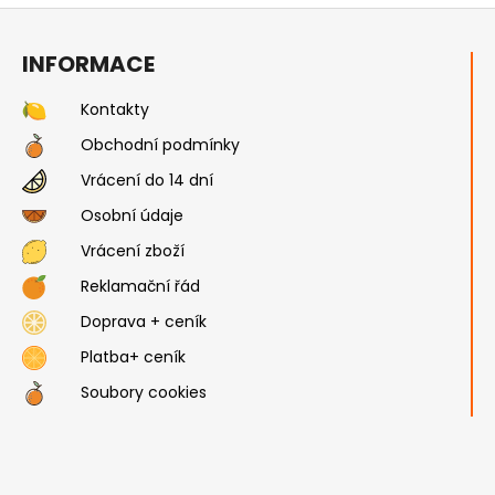
Z
á
INFORMACE
p
a
Kontakty
t
Obchodní podmínky
í
Vrácení do 14 dní
Osobní údaje
Vrácení zboží
Reklamační řád
Doprava + ceník
Platba+ ceník
Soubory cookies